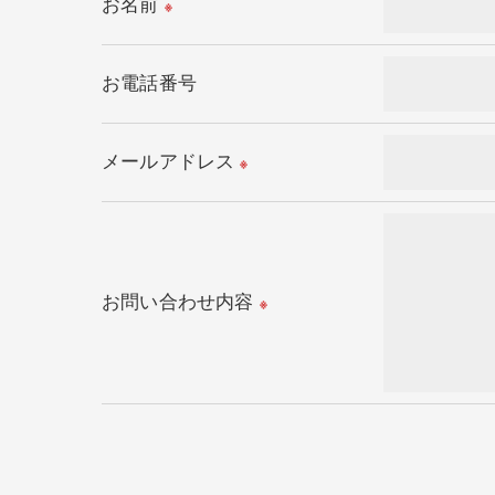
お名前
※
＜個人情報の委託について＞
当社では、利用目的の達成に必要な範囲に
お電話番号
これらの委託先に対しては個人情報保護契
メールアドレス
＜個人情報の安全管理＞
※
当社では、個人情報の漏洩等がなされない
＜個人情報を与えなかった場合に生じる結
必要な情報を頂けない場合は、それに対応
お問い合わせ内容
※
＜個人情報の開示･訂正・削除･利用停止の
当社では、お客様の個人情報の開示･訂正･
ご本人である事を確認のうえ、対応させて
個人情報の開示･訂正･削除・利用停止の具