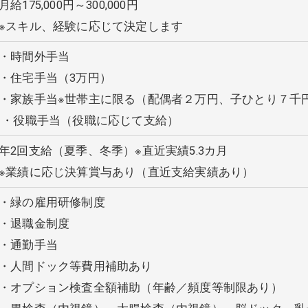
月給175,000円～300,000円
※スキル、経験に応じて決定します
・時間外手当
・住宅手当（3万円）
・家族手当※世帯主に限る（配偶者２万円、子ひとり７千
・役職手当（役職に応じて支給）
年2回支給（夏季、冬季）
※直近実績5.3カ月
※業績に応じ決算賞与あり（直近支給実績あり）
・緑の雇用研修制度
・退職金制度
・通勤手当
・人間ドック等費用補助あり
・オプション検査全額補助（年齢／頻度等制限あり）