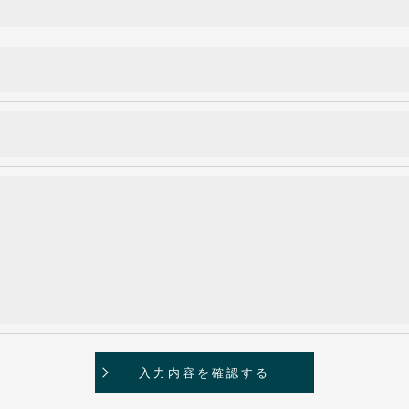
おいて、個人情報を外部に委託する場合があります。
約等の措置をとり、適切な監督を行います。
よう、適切に安全管理対策を実施します。
果＞
した当社のサービスをご提供できない場合がございますの
手続について＞
削除・利用停止の手続を定めさせて頂いております。
頂きます。
体的手続きにつきましては、お電話でお問合せ下さい。